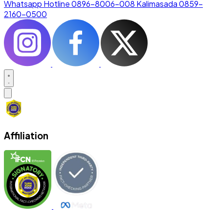
Whatsapp Hotline
0896–8006–008
Kalimasada
0859–
2160–0500
Affiliation