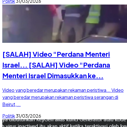
Politik
31/03/2026
[SALAH] Video "Perdana Menteri
Israel...
[SALAH] Video "Perdana
Menteri Israel Dimasukkan ke...
Video yang beredar merupakan rekaman peristiwa...
Video
yang beredar merupakan rekaman peristiwa serangan di
Beirut,...
Politik
31/03/2026