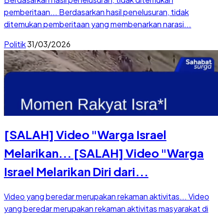
pemberitaan...
Berdasarkan hasil penelusuran, tidak
ditemukan pemberitaan yang membenarkan narasi...
Politik
31/03/2026
[SALAH] Video "Warga Israel
Melarikan...
[SALAH] Video "Warga
Israel Melarikan Diri dari...
Video yang beredar merupakan rekaman aktivitas...
Video
yang beredar merupakan rekaman aktivitas masyarakat di