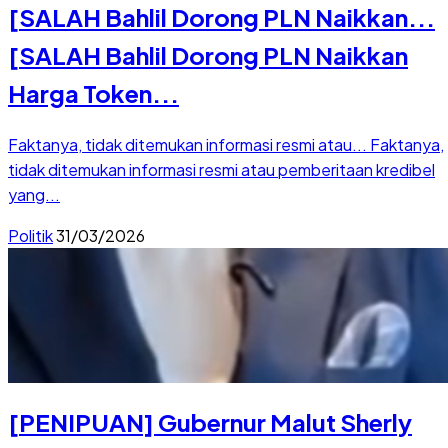
[SALAH Bahlil Dorong PLN Naikkan...
[SALAH Bahlil Dorong PLN Naikkan
Harga Token...
Faktanya, tidak ditemukan informasi resmi atau...
Faktanya,
tidak ditemukan informasi resmi atau pemberitaan kredibel
yang...
Politik
31/03/2026
[PENIPUAN] Gubernur Malut Sherly