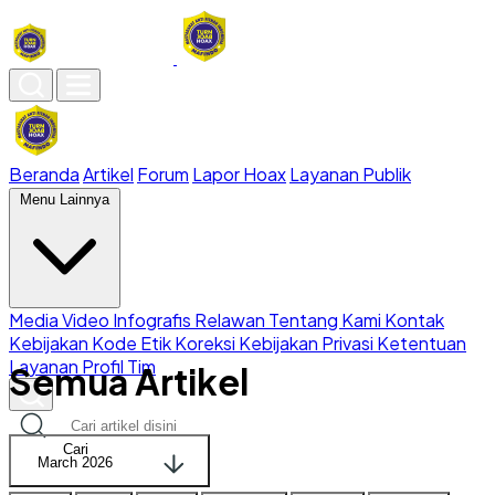
Beranda
Artikel
Forum
Lapor Hoax
Layanan Publik
Menu Lainnya
Media
Video
Infografis
Relawan
Tentang Kami
Kontak
Kebijakan
Kode Etik
Koreksi
Kebijakan Privasi
Ketentuan
Layanan
Profil Tim
Semua Artikel
Cari
March 2026