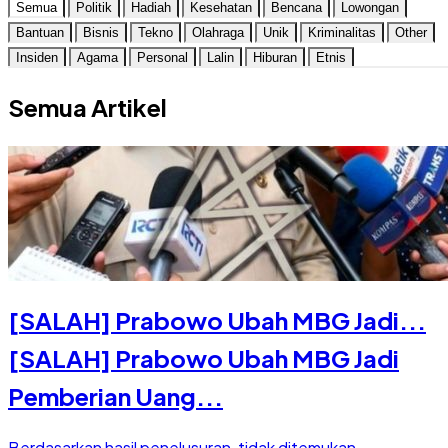
Semua
Politik
Hadiah
Kesehatan
Bencana
Lowongan
Bantuan
Bisnis
Tekno
Olahraga
Unik
Kriminalitas
Other
Insiden
Agama
Personal
Lalin
Hiburan
Etnis
Semua Artikel
[SALAH] Prabowo Ubah MBG Jadi...
[SALAH] Prabowo Ubah MBG Jadi
Pemberian Uang...
Berdasarkan hasil penelusuran, tidak ditemukan