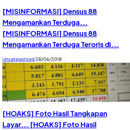
[MISINFORMASI] Densus 88
Mengamankan Terduga...
[MISINFORMASI] Densus 88
Mengamankan Terduga Teroris di...
Uncategorized
28/06/2018
[HOAKS] Foto Hasil Tangkapan
Layar...
[HOAKS] Foto Hasil