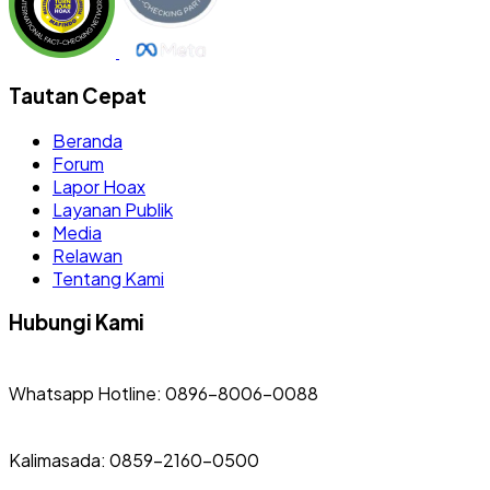
Tautan Cepat
Beranda
Forum
Lapor Hoax
Layanan Publik
Media
Relawan
Tentang Kami
Hubungi Kami
Whatsapp Hotline: 0896-8006-0088
Kalimasada: 0859-2160-0500