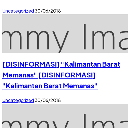
Uncategorized
30/06/2018
[DISINFORMASI] "Kalimantan Barat
Memanas"
[DISINFORMASI]
"Kalimantan Barat Memanas"
Uncategorized
30/06/2018